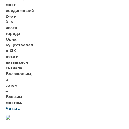
мост,
соединявший
2-ю и
3-ю
части
города
Орла,
существовал
в XIX
веке и
назывался
сначала
Балашовым,
а
затем
–
Банным
мостом.
Читать