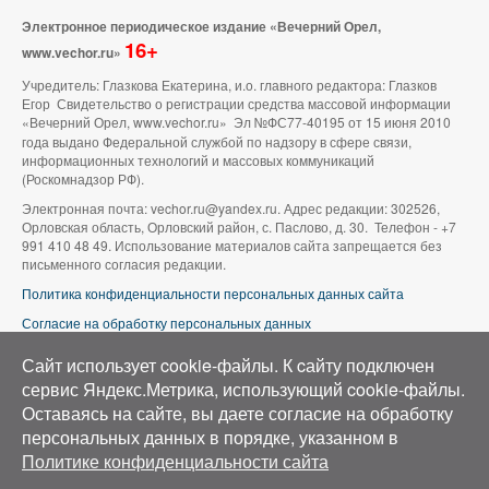
Электронное периодическое издание «Вечерний Орел,
16+
www.vechor.ru»
Учредитель: Глазкова Екатерина, и.о. главного редактора: Глазков
Егор Свидетельство о регистрации средства массовой информации
«Вечерний Орел, www.vechor.ru»
Эл №ФС77-40195 от 15 июня 2010
года выдано Федеральной службой по надзору в сфере связи,
информационных технологий и массовых коммуникаций
(Роскомнадзор РФ).
Электронная почта: vechor.ru@yandex.ru. Адрес редакции: 302526,
Орловская область, Орловский район, с. Паслово, д. 30. Телефон - +7
991 410 48 49. Использование материалов сайта запрещается без
письменного согласия редакции.
Политика конфиденциальности персональных данных сайта
Согласие на обработку персональных данных
В оформлении сайта используется фото группы ВК «Беспилотники |
Сайт использует cookie-файлы. К cайту подключен
Аэросъемка в Орле»
сервис Яндекс.Метрика, использующий cookie-файлы.
Оставаясь на сайте, вы даете согласие на обработку
персональных данных в порядке, указанном в
Политике конфиденциальности сайта