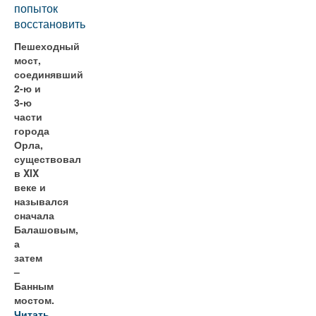
попыток
восстановить
Пешеходный
мост,
соединявший
2-ю и
3-ю
части
города
Орла,
существовал
в XIX
веке и
назывался
сначала
Балашовым,
а
затем
–
Банным
мостом.
Читать