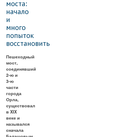
моста:
начало
и
много
попыток
восстановить
Пешеходный
мост,
соединявший
2-ю и
3-ю
части
города
Орла,
существовал
в XIX
веке и
назывался
сначала
Балашовым,