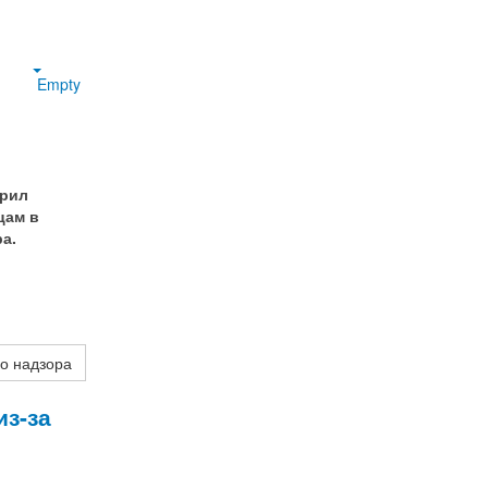
Empty
орил
цам в
а.
о надзора
з-за