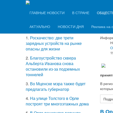
Вечерний Орёл
ТОП-5 самых
ГЛАВНЫЕ НОВОСТИ
В СТРАНЕ
ОБЩЕСТ
В ОН
читаемых новостей
терр
АКТУАЛЬНО
НОВОСТИ ДНЯ
Реклама на 
1.
Роскачество: две трети
Информ
Н
зарядных устройств на рынке
О
опасны для жизни
1
2.
Благоустройство сквера
Альберта Иванова снова
остановили из-за подземных
тоннелей
принят
3.
Во Мценске мэра также будет
В реги
которых
предлагать губернатор
4.
На улице Толстого в Орле
Подро
построят три многоэтажных дома
В Ор
5.
В Орле пациентке вернули