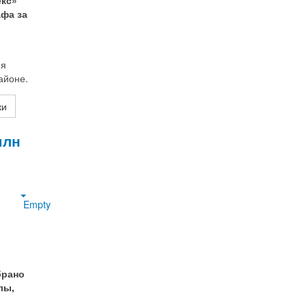
кс»
афа за
ия
айоне.
ки
млн
Empty
брано
лы,