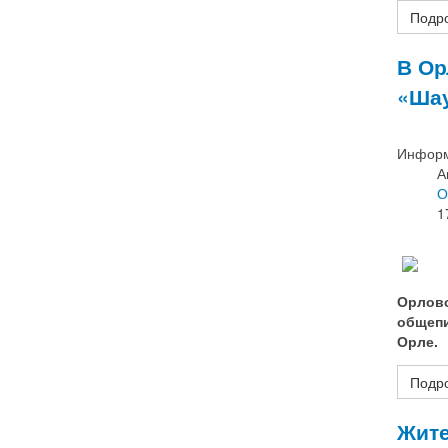
Подро
В Ор
«Шау
Информ
А
О
1
Орловс
общепи
Орле.
Подро
Жите