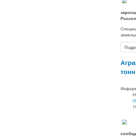
заросш
Россел
Специа
земель
Подро
Агра
тонн
Информ
Н
О
1
сообщи