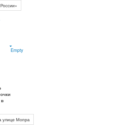
 России»
у
Empty
о
точки
 в
а улице Мопра