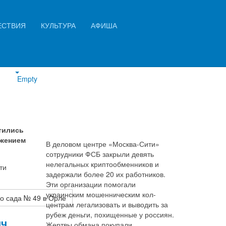
Искать...
ЕСТВИЯ
КУЛЬТУРА
АФИША
Найти
Empty
тились
ожением
В деловом центре «Москва-Сити»
сотрудники ФСБ закрыли девять
нелегальных криптообменников и
ти
задержали более 20 их работников.
Эти организации помогали
украинским мошенническим кол-
о сада № 49 в Орле
центрам легализовать и выводить за
рубеж деньги, похищенные у россиян.
яч
Жертвы обмана покупали