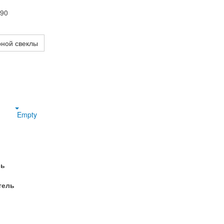
390
рной свеклы
Empty
сь
тель