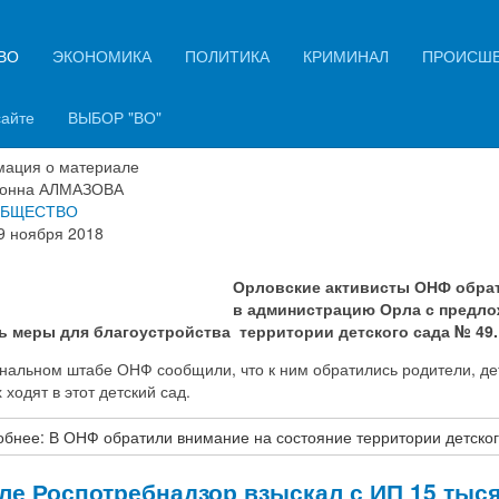
ВО
ЭКОНОМИКА
ПОЛИТИКА
КРИМИНАЛ
ПРОИСШ
Ф обратили внимание на состояние
итории детского сада № 49 в Орле
сайте
ВЫБОР "ВО"
ация о материале
онна АЛМАЗОВА
БЩЕСТВО
9 ноября 2018
Орловские активисты ОНФ обра
в администрацию Орла с предл
ь меры для благоустройства территории детского сада № 49.
ональном штабе ОНФ сообщили, что к ним обратились родители, де
 ходят в этот детский сад.
бнее: В ОНФ обратили внимание на состояние территории детског
ле Роспотребнадзор взыскал с ИП 15 тыс