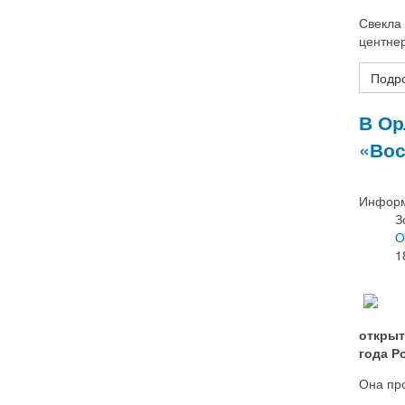
Свекла 
центнер
Подро
В Ор
«Вос
Информ
З
О
1
открыт
года Р
Она пр