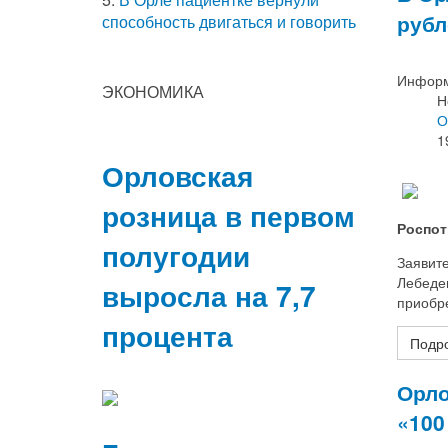
рубл
способность двигаться и говорить
Информ
ЭКОНОМИКА
Н
О
1
Орловская
розница в первом
Роспот
полугодии
Заявит
Лебедев
выросла на 7,7
приобр
процента
Подро
Орло
«100