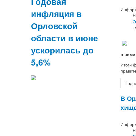
Годовая
Информ
инфляция в
Н
О
Орловской
1
области в июне
ускорилась до
в номи
5,6%
Итоги ф
правите
Подро
В Ор
хище
Информ
Н