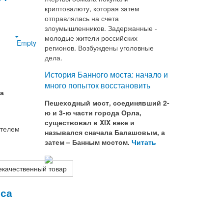
криптовалюту, которая затем
отправлялась на счета
злоумышленников. Задержанные -
молодые жители российских
Empty
регионов. Возбуждены уголовные
дела.
История Банного моста: начало и
много попыток восстановить
а
Пешеходный мост, соединявший 2-
ю и 3-ю части города Орла,
существовал в XIX веке и
ателем
назывался сначала Балашовым, а
затем – Банным мостом.
Читать
екачественный товар
рса