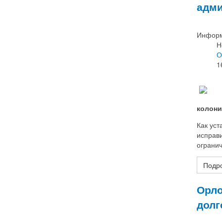
адми
Информ
Н
О
1
колони
Как уст
исправ
огранич
Подро
Орло
долг