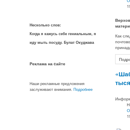
О
1
Верхов
Несколько слов:
матери
Когда я кажусь себе гениальным, я
Как сле
почтово
иду мыть посуду. Булат Окуджава
принад
Подро
Реклама на cайте
«Шаб
тыся
Наши рекламные предложения
заслуживают внимания.
Подробнее
Информ
Н
О
1