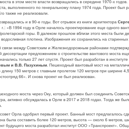
моста в этом месте власти возвращались в середине 1970­-х годов
ста, выполненного по генеральному плану 1974 года. Проект был 
Его также не реализовали.
озвращались и в 90-­е годы. Вот отрывок из книги архитектора
Серг
 г.: «В 1994 году в Орле началось проектирование еще одного ван
 Пролетарской горы. В далеком прошлом вблизи этого места были 
я водосливная плотина. Изображения их сохранились на старинных
 связи между Советским и Железнодорожным районами подтвержд
 диссертации предложением о строительстве вантового моста еще 
начались только 27 лет спустя. Проект был разработан в институт
евым и В.В. Пазухиным
. Пешеходный вантовый мост на металлич
 длину 150 метров с главным пролетом 120 метров при ширине 4,
то­отряд­ 66». И снова проект не был реализован.
шеходного моста через Оку, который должен был соединить Совет
ра, активно обсуждалась в Орле в 2017 и 2018 годах. Тогда же бы
.
рсовет Орла одобрил первый проект. Банный мост предлагалось сд
жна была составить более 120 метров, высота — около 6 метров, 
оект будущего моста разработал институт ООО «Транспроект». Общ