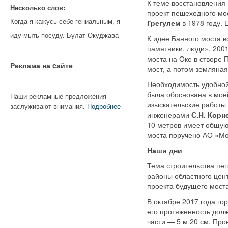
К теме восстановления 
Несколько слов:
проект пешеходного мо
Грегулем
в 1978 году. 
Когда я кажусь себе гениальным, я
иду мыть посуду. Булат Окуджава
К идее Банного моста в
памятники, люди», 2001
моста на Оке в створе
Реклама на cайте
мост, а потом земляна
Необходимость удобной
была обоснована в моей
Наши рекламные предложения
изыскательские работы 
заслуживают внимания.
Подробнее
инженерами
С.Н. Корн
10 метров имеет общую
моста поручено АО «Мос
Наши дни
Тема строительства пе
районы областного цент
проекта будущего моста
В октябре 2017 года го
его протяженность дол
части — 5 м 20 см. Пр