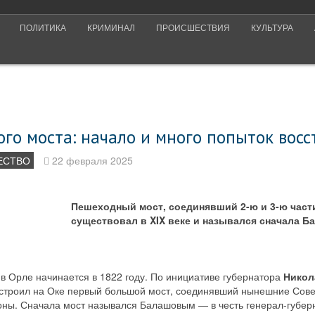
ПОЛИТИКА
КРИМИНАЛ
ПРОИСШЕСТВИЯ
КУЛЬТУРА
го моста: начало и много попыток восс
ЕСТВО
22 февраля 2025
Пешеходный мост, соединявший 2-ю и 3-ю част
существовал в XIX веке и назывался сначала Б
в Орле начинается в 1822 году. По инициативе губернатора
Никол
строил на Оке первый большой мост, соединявший нынешние Сове
ы. Сначала мост назывался Балашовым — в честь генерал­-губерн