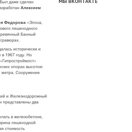
МЫ ВКОНТАКТЕ
. Был даже сделан
разработан
Алексеем
ея Федорова
«Эпоха,
тового пешеходного
деревянный Банный
 гравюрах.
алась исторически и
в 1967 году. Но
е «Гипростроймост»
еских опорах высотою
5 метра. Сооружение
ский и Железнодорожный
ли представлены два
елать в железобетоне,
ширина пешеходной
ая стоимость