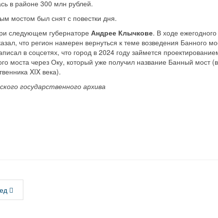
сь в районе 300 млн рублей.
ым мостом был снят с повестки дня.
при следующем губернаторе
Андрее Клычкове
. В ходе ежегодного
казал, что регион намерен вернуться к теме возведения Банного мо
писал в соцсетях, что город в 2024 году зай­мется проектирование
о моста через Оку, который уже получил название Банный мост (в 
венника XIX века).
ского государственного архива
ед