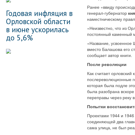
Ранее «ввиду происход
Годовая инфляция в
генерал-­губернатор
кн
наместническому правле
Орловской области
в июне ускорилась
«Неизвестно, что из Ор
постоянный каменный мо
до 5,6%
«Название, усвоенное 
вместо Балашова его с
сообщает автор книги.
После революции
Как считает орловский 
послереволюционные го
которая была подле это
была разобрана вскоре 
переправы через реку в
Попытки восстанови
Проектами 1944 и 1946
соединяющей два главн
сама улица, не был реа