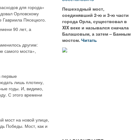
расходов для города»
Пешеходный мост,
ндовал Орловскому
соединявший 2-ю и 3-ю части
е Гавриила Пясецкого.
города Орла, существовал в
XIX веке и назывался сначала
емени 90 лет, а
Балашовым, а затем – Банным
мостом.
Читать
аменилось другим:
е самого моста»,
в первые
юдать лишь плотину,
ные годы. И, видимо,
ду. С этого времени
й мост на новой улице,
ь Победы. Мост, как и