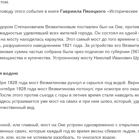
том.
поводу этого события в книге
Гавриила Пясецкого
«Исторические 
едором Степановичем Вязмитиновым поставлен был на Оке, против
мадностью удивлявший всех жителей города. Он состоял из одной 
на мосту находилась караулка. Этот самый мост до того времени с
, разрушенного наводнением 1821 года. За устройство его Вязмит
аковая сумма частью собрана была чрез подписки по губернии (5672
о мещанства и купечества. Устроенному мосту Николай Иванович Ш
ся водою
ября 1828 года мост Вязмитинова рухнул и скрылся под водой. Верн
ентября 1828 года мост Вязмитинова потонул; при осмотре его оказ
 После этого против съезда с горы в летнее время стали наводить м
 здесь устраивается уже мост на сваях и при нем шлюз, который, уд
ичественный вид.
ной, или главный, мост на Оке устроен одновременно с открытием
янных сваях, которые каждый год во время весны сбивало льдом,
я, или, если не успевали разобрать, то уносился водою.