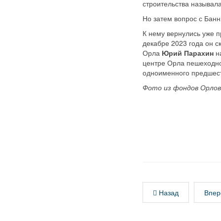
строительства называла
Но затем вопрос с Банн
К нему вернулись уже 
декабре 2023 года он с
Орла
Юрий Парахин
на
центре Орла пешеходног
одноименного предшест
Фото из фондов Орлов
Назад
Впер