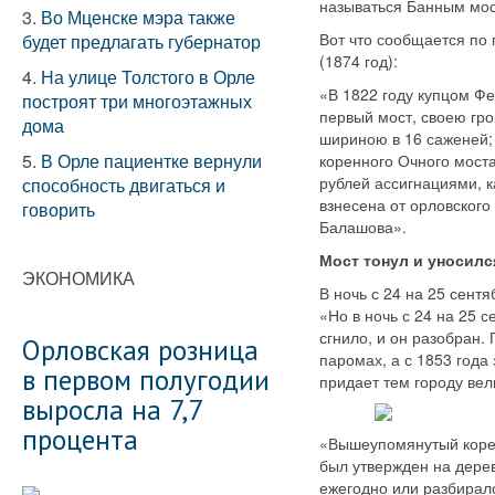
называться Банным мос
3.
Во Мценске мэра также
Вот что сообщается по 
будет предлагать губернатор
(1874 год):
4.
На улице Толстого в Орле
«В 1822 году купцом Ф
построят три многоэтажных
первый мост, своею гро
дома
шириною в 16 саженей; 
5.
В Орле пациентке вернули
коренного Очного моста
рублей ассигнациями, к
способность двигаться и
взнесена от орловског
говорить
Балашова».
Мост тонул и уносил
ЭКОНОМИКА
В ночь с 24 на 25 сент
«Но в ночь с 24 на 25 с
сгнило, и он разобран.
Орловская розница
паромах, а с 1853 года
в первом полугодии
придает тем городу вел
выросла на 7,7
процента
«Вышеупомянутый корен
был утвержден на дерев
ежегодно или разбиралс