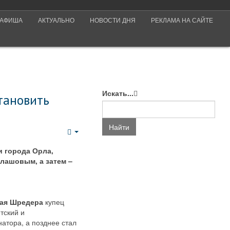
АФИША
АКТУАЛЬНО
НОВОСТИ ДНЯ
РЕКЛАМА НА САЙТЕ
Искать...
тановить
Найти
Empty
и города Орла,
алашовым, а затем –
ая Шредера
купец
тский и
атора, а позднее стал