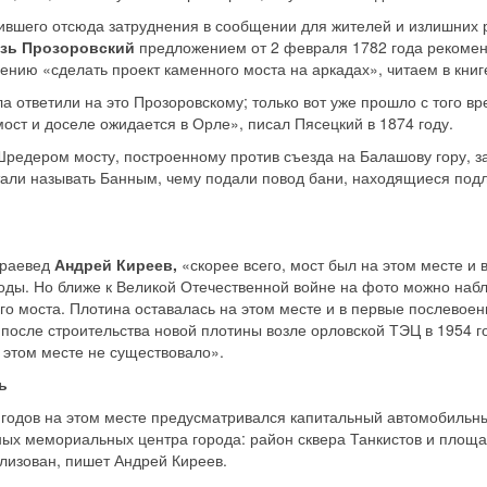
ившего отсюда затруднения в сообщении для жителей и излишних 
язь Прозоровский
предложением от 2 февраля 1782 года рекоме
нию «сделать проект каменного моста на аркадах», читаем в книг
ла ответили на это Прозоровскому; только вот уже прошло с того вр
ст и доселе ожидается в Орле», писал Пясецкий в 1874 году.
Шредером мосту, построенному против съезда на Балашову гору, з
тали называть Банным, чему подали повод бани, находящиеся подл
краевед
Андрей Киреев,
«скорее всего, мост был на этом месте и 
ды. Но ближе к Великой Отечественной войне на фото можно набл
го моста. Плотина оставалась на этом месте и в первые послевоен
после строительства новой плотины возле орловской ТЭЦ в 1954 го
 этом месте не существовало».
ть
 годов на этом месте предусматривался капитальный автомобильны
ых мемориальных центра города: район сквера Танкистов и площад
лизован, пишет Андрей Киреев.