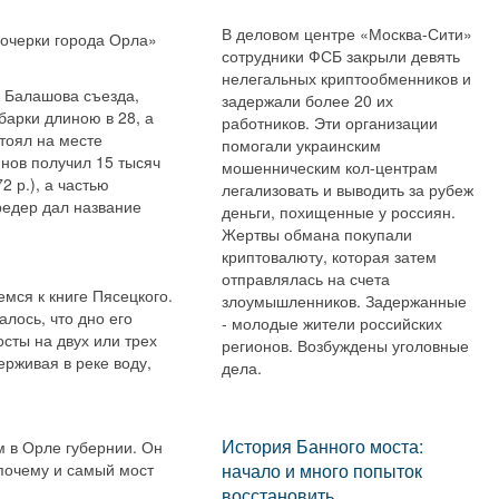
В деловом центре «Москва-Сити»
очерки города Орла»
сотрудники ФСБ закрыли девять
нелегальных криптообменников и
 Балашова съезда,
задержали более 20 их
барки длиною в 28, а
работников. Эти организации
тоял на месте
помогали украинским
инов получил 15 тысяч
мошенническим кол-центрам
 р.), а частью
легализовать и выводить за рубеж
редер дал название
деньги, похищенные у россиян.
Жертвы обмана покупали
криптовалюту, которая затем
отправлялась на счета
емся к книге Пясецкого.
злоумышленников. Задержанные
алось, что дно его
- молодые жители российских
осты на двух или трех
регионов. Возбуждены уголовные
ерживая в реке воду,
дела.
История Банного моста:
 в Орле губернии. Он
 почему и самый мост
начало и много попыток
восстановить