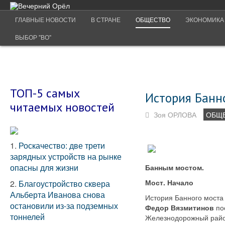
ГЛАВНЫЕ НОВОСТИ
В СТРАНЕ
ОБЩЕСТВО
ЭКОНОМИКА
ВЫБОР "ВО"
ТОП-5 самых
История Банно
читаемых новостей
Зоя ОРЛОВА
ОБЩ
1.
Роскачество: две трети
зарядных устройств на рынке
опасны для жизни
Банным мостом.
Мост. Начало
2.
Благоустройство сквера
Альберта Иванова снова
История Банного моста 
остановили из-за подземных
Федор Вязмитинов
по
тоннелей
Железнодорожный район