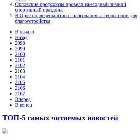
Орловские профсоюзы провели ежегодный зимний
спортивный праздник
В Орле подведены итоги голосования за территории для
благоустройства
В начало
Назад
2098
2099
2100
2101
2102
2103
2104
2105
2106
2107
Вперед
В конец
ТОП-5 самых читаемых новостей