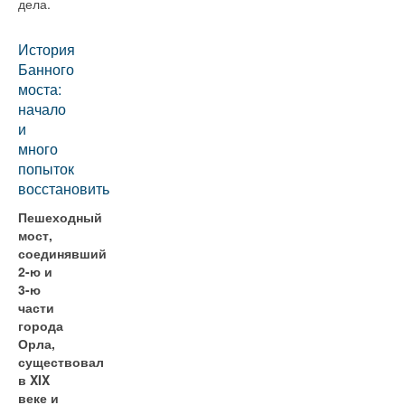
дела.
История
Банного
моста:
начало
и
много
попыток
восстановить
Пешеходный
мост,
соединявший
2-ю и
3-ю
части
города
Орла,
существовал
в XIX
веке и