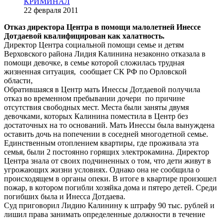
КРИМИНАЛ
22 февраля 2011
Отказ директора Центра в помощи малолетней Инессе
Дотдаевой квалифицирован как халатность.
Директор Центра социальной помощи семье и детям
Верховского района Лидия Калинина незаконно отказала в
помощи девочке, в семье которой сложилась трудная
жизненная ситуация, сообщает СК РФ по Орловской
области,
Обратившаяся в Центр мать Инессы Дотдаевой получила
отказ во временном пребывании дочери по причине
отсутствия свободных мест. Места были заняты двумя
девочками, которых Калинина поместила в Центр без
достаточных на то оснований. Мать Инессы была вынуждена
оставить дочь на попечении в соседней многодетной семье.
Единственным отоплением квартиры, где проживала эта
семья, были 2 постоянно горящих электрокамина. Директор
Центра знала от своих подчиненных о том, что дети живут в
угрожающих жизни условиях. Однако она не сообщила о
происходящем в органы опеки. В итоге в квартире произошел
пожар, в котором погибли хозяйка дома и пятеро детей. Среди
погибших была и Инесса Дотдаева.
Суд приговорил Лидию Калинину к штрафу 90 тыс. рублей и
лишил права занимать определенные должности в течение