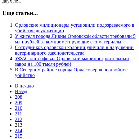
двух лет.
Еще статьи...
Орловские милиционеры установили подозреваемого в
убийстве двух женщин
У жителя города Ливны Орловской области требовали 5
млн рублей за компрометирующие его материалы
Сотрудников орловской колонии уличили в нарушении
ветеринарного законодательства
УФАС оштрафовал Орловский машиностроительный
завод на 100 тысяч рублей
В Северном районе города Орла совершено двойное
убийство
В начало
Назад
208
209
210
211
212
213
214
215