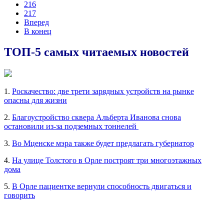
216
217
Вперед
В конец
ТОП-5 самых читаемых новостей
1.
Роскачество: две трети зарядных устройств на рынке
опасны для жизни
2.
Благоустройство сквера Альберта Иванова снова
остановили из-за подземных тоннелей
3.
Во Мценске мэра также будет предлагать губернатор
4.
На улице Толстого в Орле построят три многоэтажных
дома
5.
В Орле пациентке вернули способность двигаться и
говорить