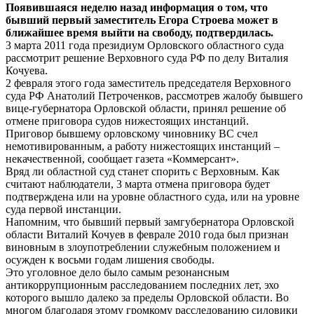
Появившаяся неделю назад информация о том, что
бывший первый заместитель Егора Строева может в
ближайшее время выйти на свободу, подтвердилась.
3 марта 2011 года президиум Орловского областного суда
рассмотрит решение Верховного суда РФ по делу Виталия
Кочуева.
2 февраля этого года заместитель председателя Верховного
суда РФ Анатолий Петроченков, рассмотрев жалобу бывшего
вице-губернатора Орловской области, принял решение об
отмене приговора судов нижестоящих инстанций.
Приговор бывшему орловскому чиновнику ВС счел
немотивированным, а работу нижестоящих инстанций –
некачественной, сообщает газета «Коммерсант».
Вряд ли областной суд станет спорить с Верховным. Как
считают наблюдатели, 3 марта отмена приговора будет
подтверждена или на уровне областного суда, или на уровне
суда первой инстанции.
Напомним, что бывший первый замгубернатора Орловской
области Виталий Кочуев в феврале 2010 года был признан
виновным в злоупотреблении служебным положением и
осужден к восьми годам лишения свободы.
Это уголовное дело было самым резонансным
антикоррупционным расследованием последних лет, эхо
которого вышло далеко за пределы Орловской области. Во
многом благодаря этому громкому расследованию силовики