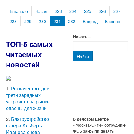
В начало
Назад
223
224
225
226
227
228
229
230
231
232
Вперед
В конец
Искать...
ТОП-5 самых
читаемых
Найти
новостей
1.
Роскачество: две
трети зарядных
устройств на рынке
опасны для жизни
2.
Благоустройство
В деловом центре
«Москва-Сити» сотрудники
сквера Альберта
ФСБ закрыли девять
Иванова снова