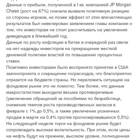
Данные о прибыли, полученной в I кв. компанией JP Morgan
Chase (рост на 67%) сначала вызвали позитивную реакцию
со стороны игроков, но позже эффект от этих впечатляющих
результатов был нивелирован заявлением главы компании о
том, что инвесторам не стоит рассчитывать на увеличение
дивидендов в ближайший год.
Данные по росту инфляции в Китае в очередной раз свели
на нет надежды инвесторов на прекращение жесткой
денежной политики властей по повышению процентных
ставок.
Позитивно инвесторами было воспринято принятие в США
законопроекта о сокращении госрасходов, что благоприятно
отразится на бюджете страны. Но переломить ситуацию на
фондовом рынке это не помогло. Тем более, что данные
макростатистики выходили весьма противоречивые
(увеличение обращений за пособиями по безработице,
снижение темпов роста производственных запасов в
феврале с 1% до 0,5%, а также увеличение розничных
продаж в марте на 0,4% против прогнозировавшихся 0,5%).
На следующей неделе торги на фондовом рынке будет
сопровождать высокая волатильность. При этом, если цены
на нефть будут на прежнем, высоком уровне, полноценная