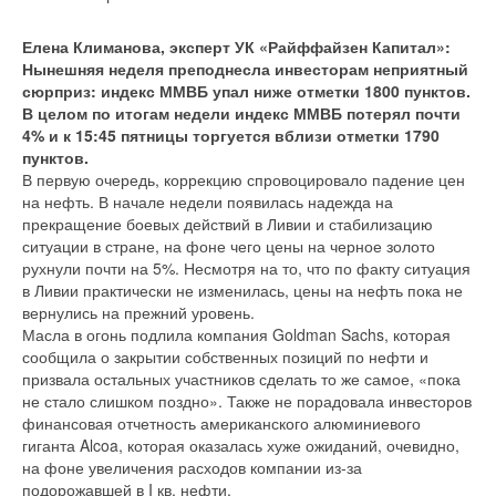
Елена Климанова, эксперт УК «Райффайзен Капитал»:
Нынешняя неделя преподнесла инвесторам неприятный
сюрприз: индекс ММВБ упал ниже отметки 1800 пунктов.
В целом по итогам недели индекс ММВБ потерял почти
4% и к 15:45 пятницы торгуется вблизи отметки 1790
пунктов.
В первую очередь, коррекцию спровоцировало падение цен
на нефть. В начале недели появилась надежда на
прекращение боевых действий в Ливии и стабилизацию
ситуации в стране, на фоне чего цены на черное золото
рухнули почти на 5%. Несмотря на то, что по факту ситуация
в Ливии практически не изменилась, цены на нефть пока не
вернулись на прежний уровень.
Масла в огонь подлила компания Goldman Sachs, которая
сообщила о закрытии собственных позиций по нефти и
призвала остальных участников сделать то же самое, «пока
не стало слишком поздно». Также не порадовала инвесторов
финансовая отчетность американского алюминиевого
гиганта Alcoa, которая оказалась хуже ожиданий, очевидно,
на фоне увеличения расходов компании из-за
подорожавшей в I кв. нефти.