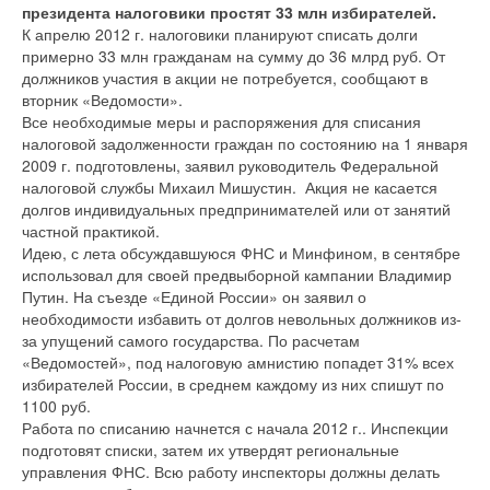
президента налоговики простят 33 млн избирателей.
К апрелю 2012 г. налоговики планируют списать долги
примерно 33 млн гражданам на сумму до 36 млрд руб. От
должников участия в акции не потребуется, сообщают в
вторник «Ведомости».
Все необходимые меры и распоряжения для списания
налоговой задолженности граждан по состоянию на 1 января
2009 г. подготовлены, заявил руководитель Федеральной
налоговой службы Михаил Мишустин. Акция не касается
долгов индивидуальных предпринимателей или от занятий
частной практикой.
Идею, с лета обсуждавшуюся ФНС и Минфином, в сентябре
использовал для своей предвыборной кампании Владимир
Путин. На съезде «Единой России» он заявил о
необходимости избавить от долгов невольных должников из-
за упущений самого государства. По расчетам
«Ведомостей», под налоговую амнистию попадет 31% всех
избирателей России, в среднем каждому из них спишут по
1100 руб.
Работа по списанию начнется с начала 2012 г.. Инспекции
подготовят списки, затем их утвердят региональные
управления ФНС. Всю работу инспекторы должны делать