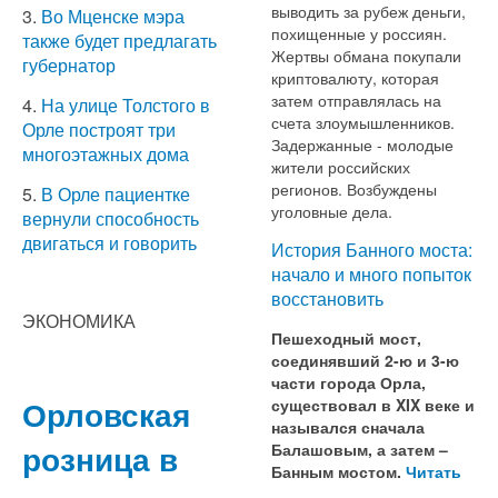
выводить за рубеж деньги,
3.
Во Мценске мэра
похищенные у россиян.
также будет предлагать
Жертвы обмана покупали
губернатор
криптовалюту, которая
затем отправлялась на
4.
На улице Толстого в
счета злоумышленников.
Орле построят три
Задержанные - молодые
многоэтажных дома
жители российских
регионов. Возбуждены
5.
В Орле пациентке
уголовные дела.
вернули способность
двигаться и говорить
История Банного моста:
начало и много попыток
восстановить
ЭКОНОМИКА
Пешеходный мост,
соединявший 2-ю и 3-ю
части города Орла,
Орловская
существовал в XIX веке и
назывался сначала
розница в
Балашовым, а затем –
Банным мостом.
Читать