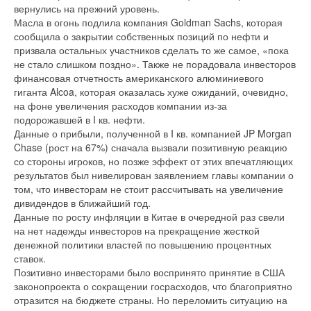
вернулись на прежний уровень.
Масла в огонь подлила компания Goldman Sachs, которая
сообщила о закрытии собственных позиций по нефти и
призвала остальных участников сделать то же самое, «пока
не стало слишком поздно». Также не порадовала инвесторов
финансовая отчетность американского алюминиевого
гиганта Alcoa, которая оказалась хуже ожиданий, очевидно,
на фоне увеличения расходов компании из-за
подорожавшей в I кв. нефти.
Данные о прибыли, полученной в I кв. компанией JP Morgan
Chase (рост на 67%) сначала вызвали позитивную реакцию
со стороны игроков, но позже эффект от этих впечатляющих
результатов был нивелирован заявлением главы компании о
том, что инвесторам не стоит рассчитывать на увеличение
дивидендов в ближайший год.
Данные по росту инфляции в Китае в очередной раз свели
на нет надежды инвесторов на прекращение жесткой
денежной политики властей по повышению процентных
ставок.
Позитивно инвесторами было воспринято принятие в США
законопроекта о сокращении госрасходов, что благоприятно
отразится на бюджете страны. Но переломить ситуацию на