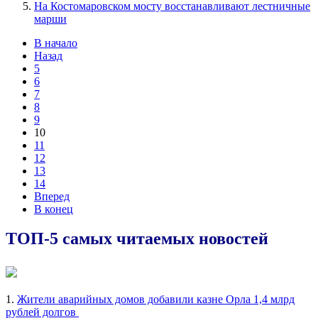
На Костомаровском мосту восстанавливают лестничные
марши
В начало
Назад
5
6
7
8
9
10
11
12
13
14
Вперед
В конец
ТОП-5 самых читаемых новостей
1.
Жители аварийных домов добавили казне Орла 1,4 млрд
рублей долгов