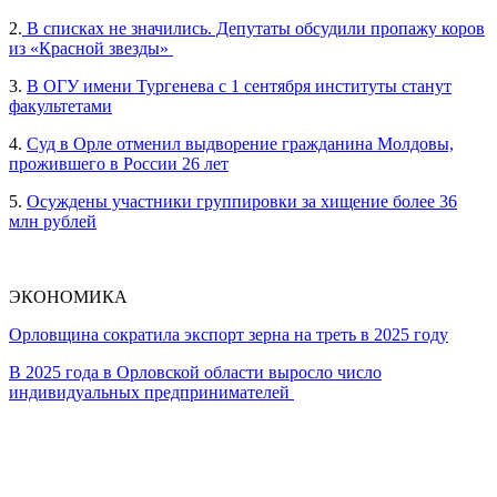
2.
В списках не значились. Депутаты обсудили пропажу коров
из «Красной звезды»
3.
В ОГУ имени Тургенева с 1 сентября институты станут
факультетами
4.
Суд в Орле отменил выдворение гражданина Молдовы,
прожившего в России 26 лет
5.
Осуждены участники группировки за хищение более 36
млн рублей
ЭКОНОМИКА
Орловщина сократила экспорт зерна на треть в 2025 году
В 2025 года в Орловской области выросло число
индивидуальных предпринимателей