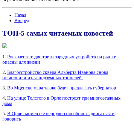
Назад
Вперед
ТОП-5 самых читаемых новостей
1.
Роскачество: две трети зарядных устройств на рынке
опасны для жизни
2.
Благоустройство сквера Альберта Иванова снова
остановили из-за подземных тоннелей
3.
Во Мценске мэра также будет предлагать губернатор
4.
На улице Толстого в Орле построят три многоэтажных
дома
5.
В Орле пациентке вернули способность двигаться и
говорить