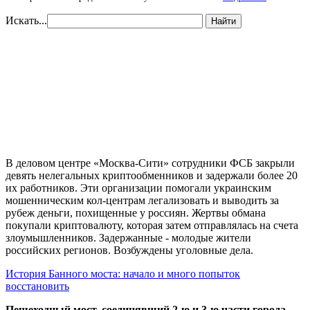
Искать...
Найти
В деловом центре «Москва-Сити» сотрудники ФСБ закрыли
девять нелегальных криптообменников и задержали более 20
их работников. Эти организации помогали украинским
мошенническим кол-центрам легализовать и выводить за
рубеж деньги, похищенные у россиян. Жертвы обмана
покупали криптовалюту, которая затем отправлялась на счета
злоумышленников. Задержанные - молодые жители
российских регионов. Возбуждены уголовные дела.
История Банного моста: начало и много попыток
восстановить
Пешеходный мост, соединявший 2-ю и 3-ю части города