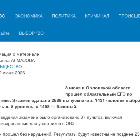
ВО
ЭКОНОМИКА
ПОЛИТИКА
КРИМИНАЛ
ПРОИСШ
овские выпускники сдали ЕГЭ 
ематике
сайте
ВЫБОР "ВО"
ация о материале
онна АЛМАЗОВА
БЩЕСТВО
9 июня 2026
8 июня в Орловской области
прошёл обязательный ЕГЭ по
тике. Экзамен сдавали 2889 выпускников: 1431 человек выбр
ьный уровень, а 1458 — базовый.
ведения экзамена было организовано 37 пунктов, включая
лизированные для участников с ОВЗ.
 прошел без нарушений. Результаты будут известны не позднее 23
ли в Департаменте образования Орловской области.