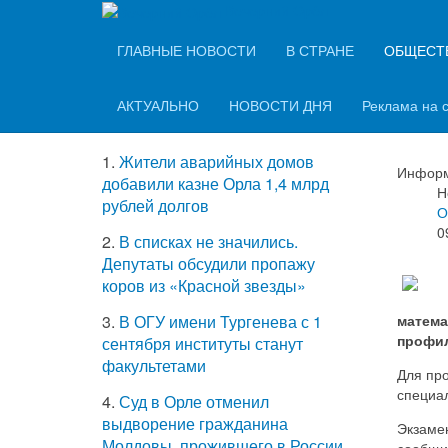
Вечерний Орёл
ТОП-5 самых
ГЛАВНЫЕ НОВОСТИ
В СТРАНЕ
ОБЩЕСТ
Орл
читаемых новостей
мат
АКТУАЛЬНО
НОВОСТИ ДНЯ
Реклама на 
1.
Жители аварийных домов
Информ
добавили казне Орла 1,4 млрд
Н
рублей долгов
О
0
2.
В списках не значились.
Депутаты обсудили пропажу
коров из «Красной звезды»
матема
3.
В ОГУ имени Тургенева с 1
профил
сентября институты станут
факультетами
Для про
специа
4.
Суд в Орле отменил
выдворение гражданина
Экзамен
Молдовы, прожившего в России
сообщи