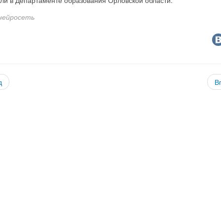
нейросеть
д
В