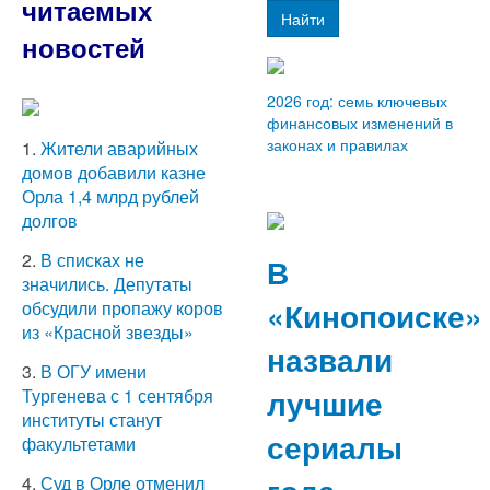
читаемых
Найти
новостей
2026 год: семь ключевых
финансовых изменений в
законах и правилах
1.
Жители аварийных
домов добавили казне
Орла 1,4 млрд рублей
долгов
2.
В списках не
В
значились. Депутаты
«Кинопоиске»
обсудили пропажу коров
из «Красной звезды»
назвали
3.
В ОГУ имени
лучшие
Тургенева с 1 сентября
институты станут
сериалы
факультетами
4.
Суд в Орле отменил