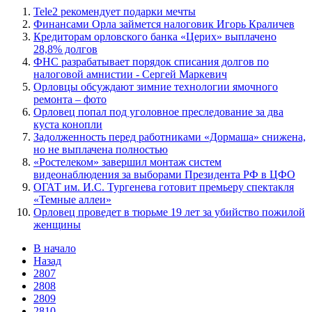
Tele2 рекомендует подарки мечты
Финансами Орла займется налоговик Игорь Краличев
Кредиторам орловского банка «Церих» выплачено
28,8% долгов
ФНС разрабатывает порядок списания долгов по
налоговой амнистии - Сергей Маркевич
Орловцы обсуждают зимние технологии ямочного
ремонта – фото
Орловец попал под уголовное преследование за два
куста конопли
Задолженность перед работниками «Дормаша» снижена,
но не выплачена полностью
«Ростелеком» завершил монтаж систем
видеонаблюдения за выборами Президента РФ в ЦФО
ОГАТ им. И.С. Тургенева готовит премьеру спектакля
«Темные аллеи»
Орловец проведет в тюрьме 19 лет за убийство пожилой
женщины
В начало
Назад
2807
2808
2809
2810