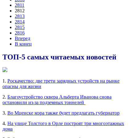
2811
2812
2813
2814
2815
2816
Вперед
В конец
ТОП-5 самых читаемых новостей
1.
Роскачество: две трети зарядных устройств на рынке
опасны для жизни
2.
Благоустройство сквера Альберта Иванова снова
остановили из-за подземных тоннелей
3.
Во Мценске мэра также будет предлагать губернатор
4.
На улице Толстого в Орле построят три многоэтажных
дома