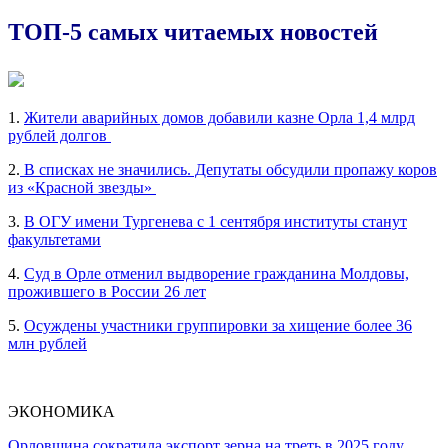
ТОП-5 самых читаемых новостей
1.
Жители аварийных домов добавили казне Орла 1,4 млрд
рублей долгов
2.
В списках не значились. Депутаты обсудили пропажу коров
из «Красной звезды»
3.
В ОГУ имени Тургенева с 1 сентября институты станут
факультетами
4.
Суд в Орле отменил выдворение гражданина Молдовы,
прожившего в России 26 лет
5.
Осуждены участники группировки за хищение более 36
млн рублей
ЭКОНОМИКА
Орловщина сократила экспорт зерна на треть в 2025 году