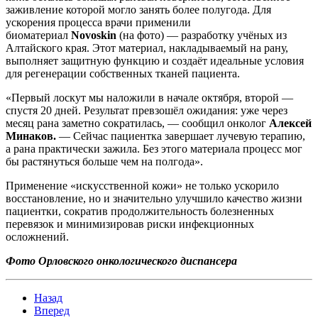
заживление которой могло занять более полугода. Для
ускорения процесса врачи применили
биоматериал
Novoskin
(на фото) — разработку учёных из
Алтайского края. Этот материал, накладываемый на рану,
выполняет защитную функцию и создаёт идеальные условия
для регенерации собственных тканей пациента.
«Первый лоскут мы наложили в начале октября, второй —
спустя 20 дней. Результат превзошёл ожидания: уже через
месяц рана заметно сократилась, — сообщил онколог
Алексей
Минаков.
— Сейчас пациентка завершает лучевую терапию,
а рана практически зажила. Без этого материала процесс мог
бы растянуться больше чем на полгода».
Применение «искусственной кожи» не только ускорило
восстановление, но и значительно улучшило качество жизни
пациентки, сократив продолжительность болезненных
перевязок и минимизировав риски инфекционных
осложнений.
Фото Орловского онкологического диспансера
Назад
Вперед