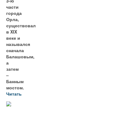
3-ю
части
города
Орла,
существовал
в XIX
веке и
назывался
сначала
Балашовым,
а
затем
–
Банным
мостом.
Читать