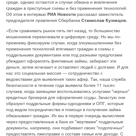
среде, однако остаются и случаи обмана и вовлечения
граждан в преступные схемы и без применения технологий.
Об этом в интервью
РИА Новости
рассказал заместитель
председателя правления Сбербанка
Станислав Кузнецов.
«Если сравнивать рынок пять лет назад, то большинство
мошенников перекочевали в цифровую среду. Но мы по-
прежнему фиксируем случаи, когда злоумышленники без
применения технологий втягивают граждан в схемы с
поддельными документами или под разными предлогами
убеждают оформлять фиктивные займы, забирают эти
деньги, затем исчезают и оставляют людей с долгами. И для
нас это социальная миссия ― сотрудничество с
ведомствами для выявления таких афер. Так, наша служба
безопасности в течение года выявила более 11 тысяч
случаев, когда заемщики воспользовались услугами "черных"
кредитных брокеров для оформления ссуды. Зачастую они
образуют поддельные фирмы-однодневки и ОПГ, которые
под видом посредничества и помощи в получении займа
обманывают граждан. Их мы в первую очередь вычисляем
через предоставленные в банк их "жертвами" поддельные
документы, например, они подбивают своих "подопечных"
предоставлять лжесправки о составе семьи или доходе. С