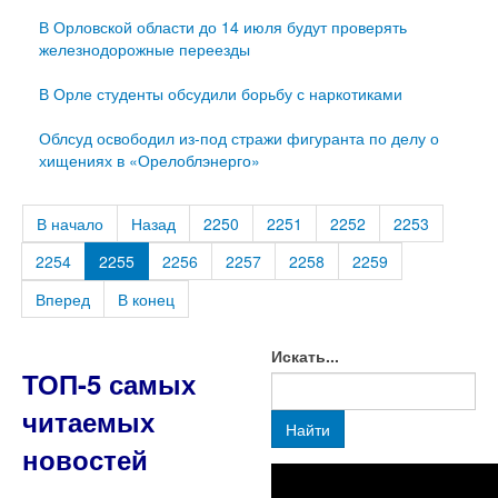
В Орловской области до 14 июля будут проверять
железнодорожные переезды
В Орле студенты обсудили борьбу с наркотиками
Облсуд освободил из-под стражи фигуранта по делу о
хищениях в «Орелоблэнерго»
В начало
Назад
2250
2251
2252
2253
2254
2255
2256
2257
2258
2259
Вперед
В конец
Искать...
ТОП-5 самых
читаемых
Найти
новостей