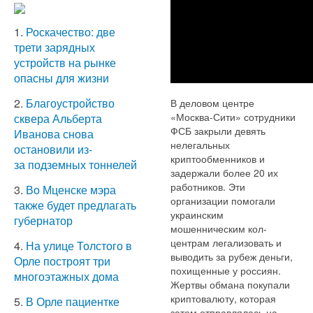
1.
Роскачество: две
трети зарядных
устройств на рынке
опасны для жизни
2.
Благоустройство
В деловом центре
«Москва-Сити» сотрудники
сквера Альберта
ФСБ закрыли девять
Иванова снова
нелегальных
остановили из-
криптообменников и
за подземных тоннелей
задержали более 20 их
работников. Эти
3.
Во Мценске мэра
организации помогали
также будет предлагать
украинским
губернатор
мошенническим кол-
центрам легализовать и
4.
На улице Толстого в
выводить за рубеж деньги,
Орле построят три
похищенные у россиян.
многоэтажных дома
Жертвы обмана покупали
криптовалюту, которая
5.
В Орле пациентке
затем отправлялась на