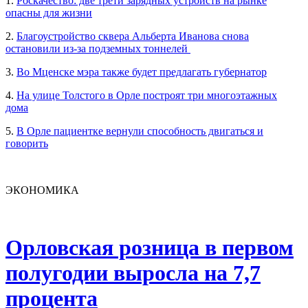
1.
Роскачество: две трети зарядных устройств на рынке
опасны для жизни
2.
Благоустройство сквера Альберта Иванова снова
остановили из-за подземных тоннелей
3.
Во Мценске мэра также будет предлагать губернатор
4.
На улице Толстого в Орле построят три многоэтажных
дома
5.
В Орле пациентке вернули способность двигаться и
говорить
ЭКОНОМИКА
Орловская розница в первом
полугодии выросла на 7,7
процента