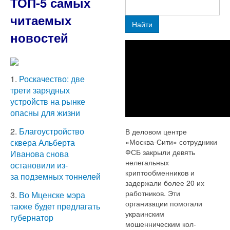
ТОП-5 самых
читаемых
Найти
новостей
1.
Роскачество: две
трети зарядных
устройств на рынке
опасны для жизни
2.
Благоустройство
В деловом центре
«Москва-Сити» сотрудники
сквера Альберта
ФСБ закрыли девять
Иванова снова
нелегальных
остановили из-
криптообменников и
за подземных тоннелей
задержали более 20 их
работников. Эти
3.
Во Мценске мэра
организации помогали
также будет предлагать
украинским
губернатор
мошенническим кол-