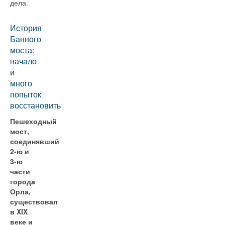
дела.
История
Банного
моста:
начало
и
много
попыток
восстановить
Пешеходный
мост,
соединявший
2-ю и
3-ю
части
города
Орла,
существовал
в XIX
веке и