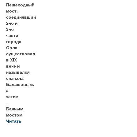
Пешеходный
мост,
соединявший
2-ю и
3-ю
части
города
Орла,
существовал
в XIX
веке и
назывался
сначала
Балашовым,
а
затем
–
Банным
мостом.
Читать