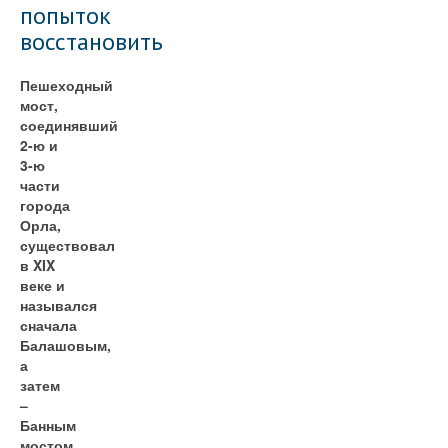
попыток
восстановить
Пешеходный
мост,
соединявший
2-ю и
3-ю
части
города
Орла,
существовал
в XIX
веке и
назывался
сначала
Балашовым,
а
затем
–
Банным
мостом.