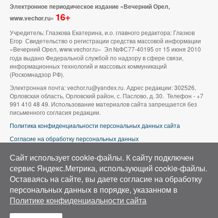
Электронное периодическое издание «Вечерний Орел,
16+
www.vechor.ru»
Учредитель: Глазкова Екатерина, и.о. главного редактора: Глазков
Егор Свидетельство о регистрации средства массовой информации
«Вечерний Орел, www.vechor.ru»
Эл №ФС77-40195 от 15 июня 2010
года выдано Федеральной службой по надзору в сфере связи,
информационных технологий и массовых коммуникаций
(Роскомнадзор РФ).
Электронная почта: vechor.ru@yandex.ru. Адрес редакции: 302526,
Орловская область, Орловский район, с. Паслово, д. 30. Телефон - +7
991 410 48 49. Использование материалов сайта запрещается без
письменного согласия редакции.
Политика конфиденциальности персональных данных сайта
Согласие на обработку персональных данных
В оформлении сайта используется фото группы ВК «Беспилотники |
Сайт использует cookie-файлы. К cайту подключен
Аэросъемка в Орле»
сервис Яндекс.Метрика, использующий cookie-файлы.
Оставаясь на сайте, вы даете согласие на обработку
персональных данных в порядке, указанном в
Политике конфиденциальности сайта