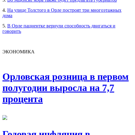
4.
На улице Толстого в Орле построят три многоэтажных
дома
5.
В Орле пациентке вернули способность двигаться и
говорить
ЭКОНОМИКА
Орловская розница в первом
полугодии выросла на 7,7
процента
Годовая инфляция в