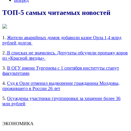
Вперед
ТОП-5 самых читаемых новостей
1.
Жители аварийных домов добавили казне Орла 1,4 млрд
рублей долгов
2.
В списках не значились. Депутаты обсудили пропажу коров
из «Красной звезды»
3.
В ОГУ имени Тургенева с 1 сентября институты станут
факультетами
4.
Суд в Орле отменил выдворение гражданина Молдовы,
прожившего в России 26 лет
5.
Осуждены участники группировки за хищение более 36
млн рублей
ЭКОНОМИКА