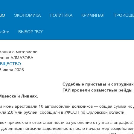
ВО
ЭКОНОМИКА
ПОЛИТИКА
КРИМИНАЛ
ПРОИСШ
овские должники лишились 10
омобилей в ходе рейдов
сайте
ВЫБОР "ВО"
ация о материале
онна АЛМАЗОВА
БЩЕСТВО
8 июля 2026
Судебные приставы и сотрудник
ГАИ провели совместные рейды 
Мценске и Ливнах.
 и июнь арестовали 10 автомобилей должников — общая сумма их 
ила 2,8 млн рублей, сообщили в УФССП по Орловской области.
век привлекли к ответственности за уклонение от уплаты штрафов;
 должников погасили задолженность после начала мер воздействия
 рамках исполнительных производств удалось взыскать 991 тыс. руб