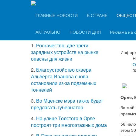
Вечерний Орёл
ТОП-5 самых
ГЛАВНЫЕ НОВОСТИ
В СТРАНЕ
ОБЩЕСТ
Орл
читаемых новостей
авт
АКТУАЛЬНО
НОВОСТИ ДНЯ
Реклама на 
1.
Роскачество: две трети
зарядных устройств на рынке
Информ
Н
опасны для жизни
О
2.
Благоустройство сквера
0
Альберта Иванова снова
остановили из-за подземных
тоннелей
Орле, 
3.
Во Мценске мэра также будет
предлагать губернатор
За май
превыс
4.
На улице Толстого в Орле
56 чело
построят три многоэтажных дома
этом 30
5.
В Орле пациентке вернули
итоге в