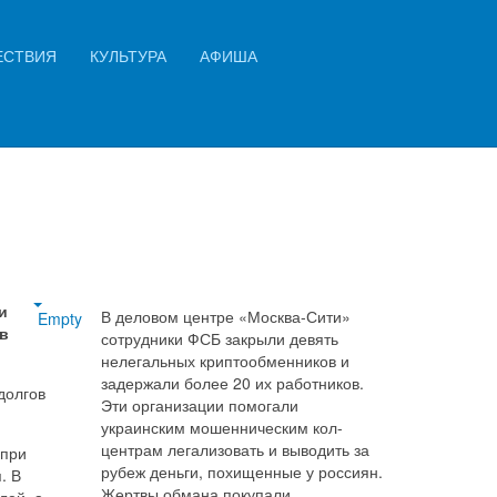
Искать...
ЕСТВИЯ
КУЛЬТУРА
АФИША
Найти
и
В деловом центре «Москва-Сити»
Empty
в
сотрудники ФСБ закрыли девять
нелегальных криптообменников и
задержали более 20 их работников.
долгов
Эти организации помогали
украинским мошенническим кол-
центрам легализовать и выводить за
 при
рубеж деньги, похищенные у россиян.
. В
Жертвы обмана покупали
лей, а