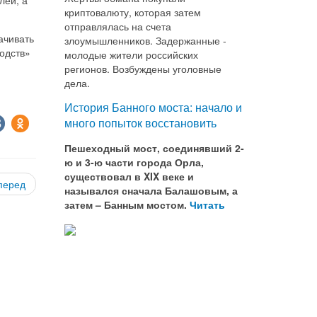
криптовалюту, которая затем
отправлялась на счета
ачивать
злоумышленников. Задержанные -
одств»
молодые жители российских
регионов. Возбуждены уголовные
дела.
История Банного моста: начало и
много попыток восстановить
Пешеходный мост, соединявший 2-
ю и 3-ю части города Орла,
существовал в XIX веке и
перед
назывался сначала Балашовым, а
затем – Банным мостом.
Читать