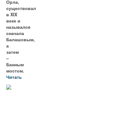
Орла,
существовал
в XIX
веке и
назывался
сначала
Балашовым,
а
затем
–
Банным
мостом.
Читать