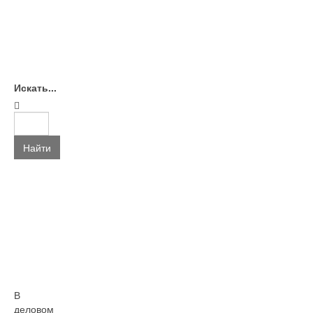
Искать...
Найти
В
деловом