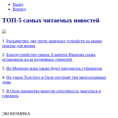
Назад
Вперед
ТОП-5 самых читаемых новостей
1.
Роскачество: две трети зарядных устройств на рынке
опасны для жизни
2.
Благоустройство сквера Альберта Иванова снова
остановили из-за подземных тоннелей
3.
Во Мценске мэра также будет предлагать губернатор
4.
На улице Толстого в Орле построят три многоэтажных
дома
5.
В Орле пациентке вернули способность двигаться и
говорить
ЭКОНОМИКА