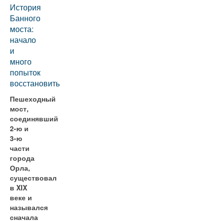
История
Банного
моста:
начало
и
много
попыток
восстановить
Пешеходный
мост,
соединявший
2-ю и
3-ю
части
города
Орла,
существовал
в XIX
веке и
назывался
сначала