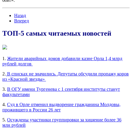
бой!».
Назад
Вперед
ТОП-5 самых читаемых новостей
1.
Жители аварийных домов добавили казне Орла 1,4 млрд
рублей долгов
2.
В списках не значились. Депутаты обсудили пропажу коров
из «Красной звезды»
3.
В ОГУ имени Тургенева с 1 сентября институты станут
факультетами
4.
Суд в Орле отменил выдворение гражданина Молдовы,
прожившего в России 26 лет
5.
Осуждены участники группировки за хищение более 36
млн рублей