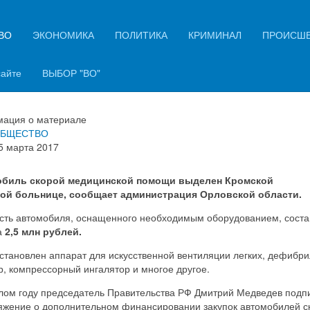
ВО
ЭКОНОМИКА
ПОЛИТИКА
КРИМИНАЛ
ПРОИСШ
мской ЦРБ передали новый
омобиль скорой помощи
сайте
ВЫБОР "ВО"
ация о материале
БЩЕСТВО
5 марта 2017
биль скорой медицинской помощи выделен Кромской
ой больнице, сообщает администрация Орловской области.
сть автомобиля, оснащенного необходимым оборудованием, соста
а
2,5 млн рублей.
становлен аппарат для искусственной вентиляции легких, дефибри
, компрессорный ингалятор и многое другое.
лом году председатель Правительства РФ Дмитрий Медведев подп
яжение о дополнительном финансировании закупок автомобилей с