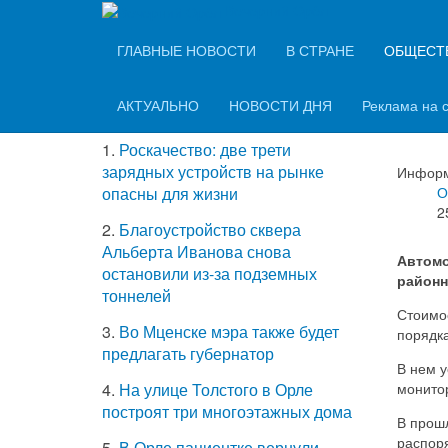
Вечерний Орёл
ТОП-5 самых
ГЛАВНЫЕ НОВОСТИ
В СТРАНЕ
ОБЩЕСТ
Кро
читаемых новостей
авт
АКТУАЛЬНО
НОВОСТИ ДНЯ
Реклама на 
1.
Роскачество: две трети
зарядных устройств на рынке
Информ
О
опасны для жизни
2
2.
Благоустройство сквера
Альберта Иванова снова
Автомо
остановили из-за подземных
районн
тоннелей
Стоимо
3.
Во Мценске мэра также будет
порядк
предлагать губернатор
В нем у
монитор
4.
На улице Толстого в Орле
построят три многоэтажных дома
В прош
распор
5.
В Орле пациентке вернули