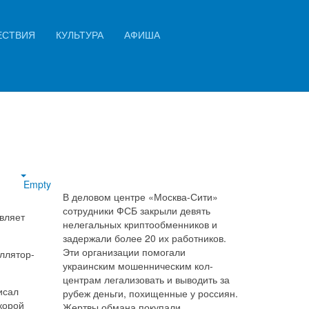
Искать...
ЕСТВИЯ
КУЛЬТУРА
АФИША
Найти
Empty
В деловом центре «Москва-Сити»
сотрудники ФСБ закрыли девять
вляет
нелегальных криптообменников и
задержали более 20 их работников.
Эти организации помогали
ллятор-
украинским мошенническим кол-
центрам легализовать и выводить за
исал
рубеж деньги, похищенные у россиян.
корой
Жертвы обмана покупали