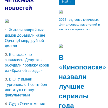
Найти
новостей
2026 год: семь ключевых
финансовых изменений в
законах и правилах
1.
Жители аварийных
домов добавили казне
Орла 1,4 млрд рублей
долгов
2.
В списках не
В
значились. Депутаты
«Кинопоиске»
обсудили пропажу коров
из «Красной звезды»
назвали
3.
В ОГУ имени
лучшие
Тургенева с 1 сентября
институты станут
сериалы
факультетами
года
4.
Суд в Орле отменил