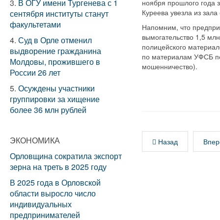
3.
В ОГУ имени Тургенева с 1
ноября прошлого года з
Куреева увезла из зала
сентября институты станут
факультетами
Напомним, что предпри
вымогательство 1,5 мл
4.
Суд в Орле отменил
полицейского материало
выдворение гражданина
по материалам УФСБ по 
Молдовы, прожившего в
мошенничество).
России 26 лет
5.
Осуждены участники
группировки за хищение
более 36 млн рублей
ЭКОНОМИКА
Назад
Впер
Орловщина сократила экспорт
зерна на треть в 2025 году
В 2025 года в Орловской
области выросло число
индивидуальных
предпринимателей