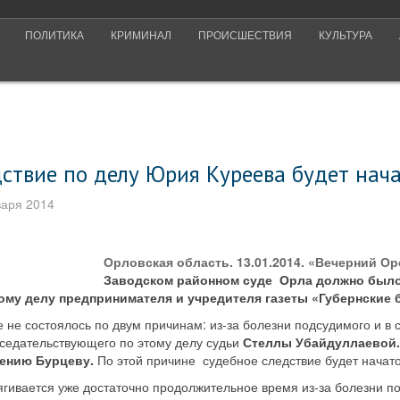
ПОЛИТИКА
КРИМИНАЛ
ПРОИСШЕСТВИЯ
КУЛЬТУРА
ствие по делу Юрия Куреева будет нача
варя 2014
Орловская область. 13.01.2014. «Вечерний О
Заводском районном суде Орла должно было
ому делу предпринимателя и учредителя газеты «Губернские 
 не состоялось по двум причинам: из-за болезни подсудимого и в 
седательствующего по этому делу судьи
Стеллы Убайдуллаевой
ению Бурцеву.
По этой причине судебное следствие будет начато
гивается уже достаточно продолжительное время из-за болезни по