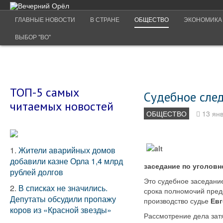
ГЛАВНЫЕ НОВОСТИ
В СТРАНЕ
ОБЩЕСТВО
ЭКОНОМИКА
ВЫБОР "ВО"
ТОП-5 самых
Судебное след
читаемых новостей
ОБЩЕСТВО
13 ян
1.
Жители аварийных домов
добавили казне Орла 1,4 млрд
заседание по уголовн
рублей долгов
Это судебное заседание
2.
В списках не значились.
срока полномочий пред
Депутаты обсудили пропажу
производство судье
Евг
коров из «Красной звезды»
Рассмотрение дела затя