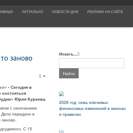
АФИША
АКТУАЛЬНО
НОВОСТИ ДНЯ
РЕКЛАМА НА САЙТЕ
Искать...
то заново
Найти
Empty
рел»
- Сегодня в
 состояться
будни» Юрия Куреева.
2026 год: семь ключевых
связи с окончанием
финансовых изменений в законах
.
Дело передано в
и правилах
 заново.
дсудимого. С 15