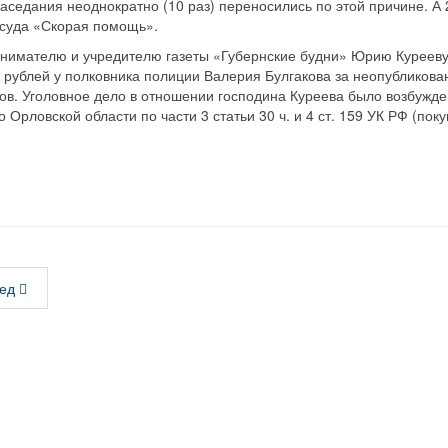
аседания неоднократно (10 раз) переносились по этой причине. А
 суда «Скорая помощь».
нимателю и учредителю газеты «Губернские будни» Юрию Куреев
н рублей у полковника полиции Валерия Булгакова за неопублико
в. Уголовное дело в отношении господина Куреева было возбужден
Орловской области по части 3 статьи 30 ч. и 4 ст. 159 УК РФ (пок
ед