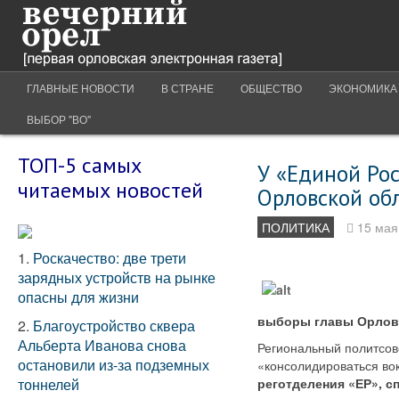
ГЛАВНЫЕ НОВОСТИ
В СТРАНЕ
ОБЩЕСТВО
ЭКОНОМИКА
ВЫБОР "ВО"
ТОП-5 самых
У «Единой Ро
читаемых новостей
Орловской об
ПОЛИТИКА
15 мая
1.
Роскачество: две трети
зарядных устройств на рынке
опасны для жизни
выборы главы Орловс
2.
Благоустройство сквера
Альберта Иванова снова
Региональный политсов
остановили из-за подземных
«консолидироваться во
тоннелей
реготделения «ЕР», с