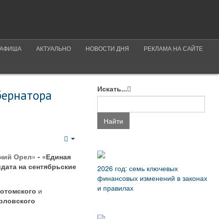
АФИША
АКТУАЛЬНО
НОВОСТИ ДНЯ
РЕКЛАМА НА САЙТЕ
Искать...
бернатора
Найти
Empty
рний Орел»
- «Единая
дата на сентябрьские
2026 год: семь ключевых
финансовых изменений в законах
и правилах
отомского
и
рловского