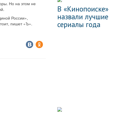
оры. Но на этом не
В «Кинопоиске»
кий.
назвали лучшие
диной России»,
сериалы года
тоит, пишет «Ъ».