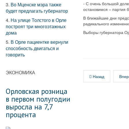
- С очень большой доле
3.
Во Мценске мэра также
остановимся – партия б
будет предлагать губернатор
В ближайшие дни предс
4.
На улице Толстого в Орле
радикального изменения
построят три многоэтажных
дома
Выборы губернатора Орл
5.
В Орле пациентке вернули
способность двигаться и
говорить
ЭКОНОМИКА
Назад
Впер
Орловская розница
в первом полугодии
выросла на 7,7
процента