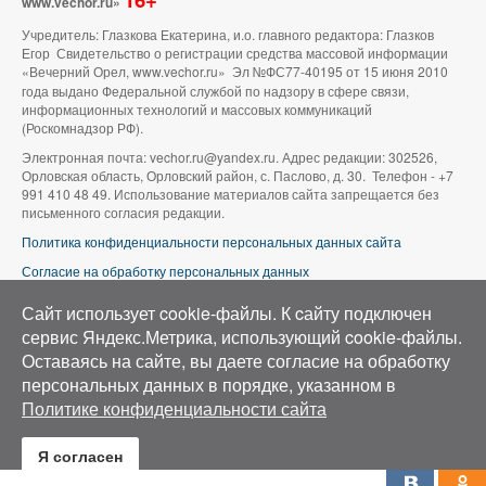
www.vechor.ru»
Учредитель: Глазкова Екатерина, и.о. главного редактора: Глазков
Егор Свидетельство о регистрации средства массовой информации
«Вечерний Орел, www.vechor.ru»
Эл №ФС77-40195 от 15 июня 2010
года выдано Федеральной службой по надзору в сфере связи,
информационных технологий и массовых коммуникаций
(Роскомнадзор РФ).
Электронная почта: vechor.ru@yandex.ru. Адрес редакции: 302526,
Орловская область, Орловский район, с. Паслово, д. 30. Телефон - +7
991 410 48 49. Использование материалов сайта запрещается без
письменного согласия редакции.
Политика конфиденциальности персональных данных сайта
Согласие на обработку персональных данных
В оформлении сайта используется фото группы ВК «Беспилотники |
Сайт использует cookie-файлы. К cайту подключен
Аэросъемка в Орле»
сервис Яндекс.Метрика, использующий cookie-файлы.
Оставаясь на сайте, вы даете согласие на обработку
персональных данных в порядке, указанном в
Политике конфиденциальности сайта
Я согласен