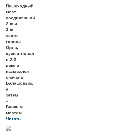
Пешеходный
мост,
соединявший
2-ю и
3-ю
части
города
Орла,
существовал
в XIX
веке и
назывался
сначала
Балашовым,
а
затем
–
Банным
мостом.
Читать