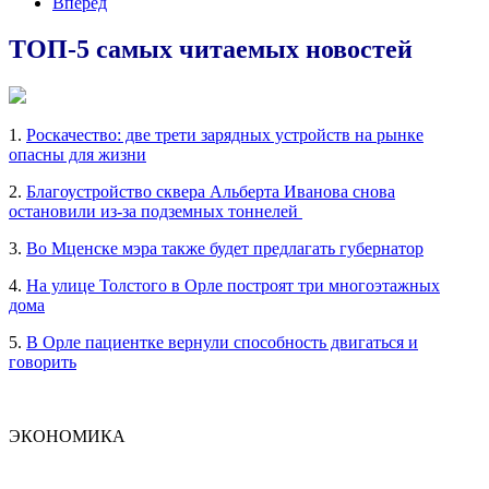
Вперед
ТОП-5 самых читаемых новостей
1.
Роскачество: две трети зарядных устройств на рынке
опасны для жизни
2.
Благоустройство сквера Альберта Иванова снова
остановили из-за подземных тоннелей
3.
Во Мценске мэра также будет предлагать губернатор
4.
На улице Толстого в Орле построят три многоэтажных
дома
5.
В Орле пациентке вернули способность двигаться и
говорить
ЭКОНОМИКА