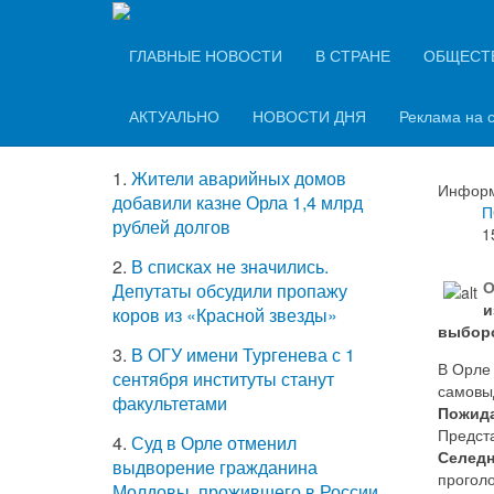
Вечерний Орёл
ТОП-5 самых
ГЛАВНЫЕ НОВОСТИ
В СТРАНЕ
ОБЩЕСТ
В О
читаемых новостей
пре
АКТУАЛЬНО
НОВОСТИ ДНЯ
Реклама на 
1.
Жители аварийных домов
Информ
добавили казне Орла 1,4 млрд
П
рублей долгов
1
2.
В списках не значились.
О
Депутаты обсудили пропажу
и
коров из «Красной звезды»
выборо
3.
В ОГУ имени Тургенева с 1
В Орле
сентября институты станут
самовы
факультетами
Пожида
Предст
4.
Суд в Орле отменил
Селед
выдворение гражданина
проголо
Молдовы, прожившего в России