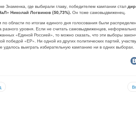
ке Знаменка, где выбирали главу, победителем кампании стал
дир
аЛ» Николай Логвинов (50,73%).
Он тоже самовыдвиженец.
 по области по итогам единого дня голосования были распределе
а разного уровня. Если не считать самовыдвиженцев, неформальн
анных «Единой Россией», то можно сказать, что эти выборы закон
ой победой «ЕР». Ни одной из других политических партий, участ
не удалось выиграть избирательную кампанию ни в одних выборах.
д
В