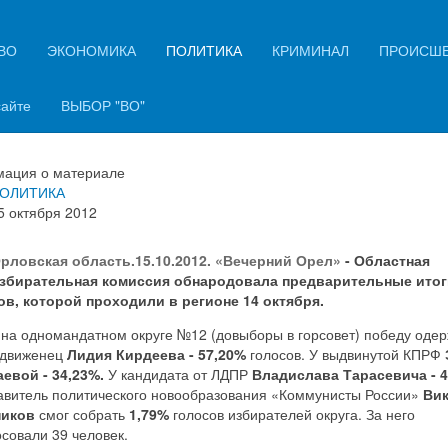
ВО
ЭКОНОМИКА
ПОЛИТИКА
КРИМИНАЛ
ПРОИСШ
рловской области подвели
дварительные итоги выборов
сайте
ВЫБОР "ВО"
ация о материале
ОЛИТИКА
5 октября 2012
рловская область.15.10.2012. «Вечерний Орел»
- Областная
збирательная комиссия обнародовала предварительные итог
в, которой проходили в регионе 14 октября.
 на одномандатном округе №12 (довыборы в горсовет) победу оде
движенец
Лидия Кирдеева - 57,20%
голосов. У выдвинутой КПРФ
евой - 34,23%.
У кандидата от ЛДПР
Владислава Тарасевича - 4
авитель политического новообразования «Коммунисты России»
Ви
ников
смог собрать
1,79%
голосов избирателей округа. За него
совали 39 человек.