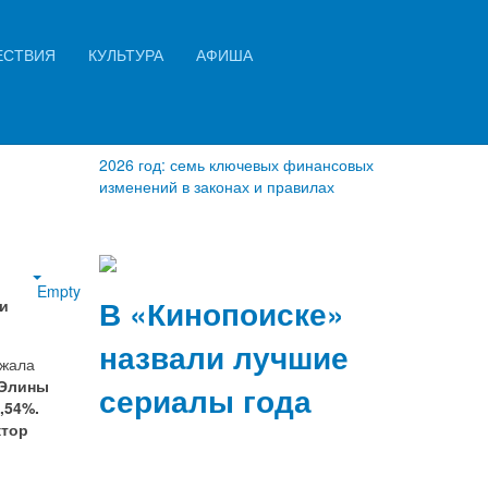
Искать...
ЕСТВИЯ
КУЛЬТУРА
АФИША
Найти
2026 год: семь ключевых финансовых
изменений в законах и правилах
Empty
В «Кинопоиске»
и
назвали лучшие
ржала
Элины
сериалы года
,54%.
ктор