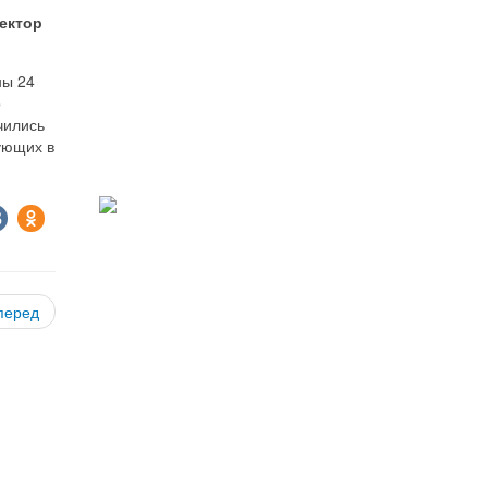
ектор
ны 24
о
чились
вующих в
перед