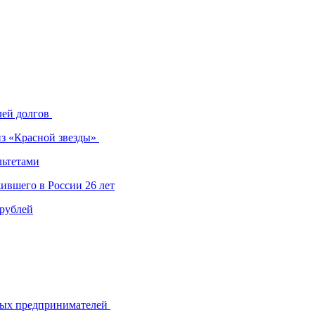
лей долгов
из «Красной звезды»
льтетами
ившего в России 26 лет
 рублей
ьных предпринимателей