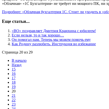
«Облачная» «1С Бухгалтерия» не требует ни мощного ПК, ни х
Подробнее: «Облачная бухгалтерия 1С. Стоит ли уходить в «об
Еще статьи...
«ВО» поздравляет Дмитрия Краюхина с юбилеем!
Если нельзя, то и так хорошо…
Он помогал нам. Теперь мы можем помочь ему
Как Родину разлюбить. Инструкция во избежание
Страница 20 из 29
В начало
Назад
15
16
17
18
19
20
21
22
23
24