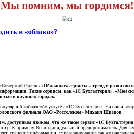
Мы помним, мы гордимся!
одить в «облака»?
. «Вечерний Орел
» -
«Облачные» сервисы – тренд в развитии 
информации. Такие сервисы, как «1С Бухгалтерия», «Мой ск
стью в крупных городах.
опулярной «облачной» услуге - «1С Бухгалтерия». На наши воп
рловского филиала ОАО «Ростелеком» Михаил Швецов.
ым, доступным языком, что же такое сервис «1С Бухгалтерия
хгалтер. К примеру, Вы индивидуальный предприниматель. Для в
укт, хранение информации, ее резервирование так же накладывае