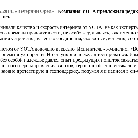
6.2014. «Вечерний Орел»
- Компания YOTA предложила редак
лись.
енивали качество и скорость интернета от YOTA не как экспер
ого времени проводят в сети, не особо задумываясь, как именно 
ания устройства, качество соединения, скорость и, конечно, соо
рнетом от YOTA довольно курьезно. Испытатель - журналист «ВО
приемы и ухищрения. Но он упорно не желал тестироваться. Из
без особой надежды: давлел опыт предыдущих попыток связаться
онечного перенаправления звонков, терпение обычно иссякало и
, заодно протестирую и техподдержку, подумал я и написал в он