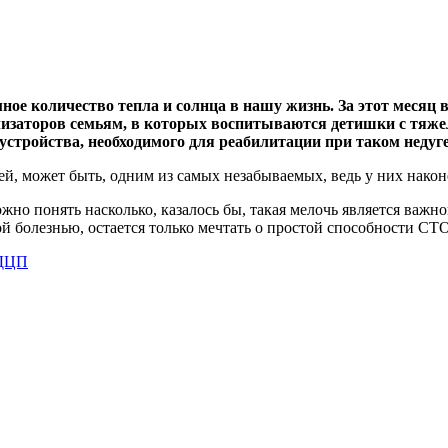
мное количество тепла и солнца в нашу жизнь. За этот меся
кализаторов семьям, в которых воспитываются детишки с тя
устройства, необходимого для реабилитации при таком недуге
шей, может быть, одним из самых незабываемых, ведь у них нако
жно понять насколько, казалось бы, такая мелочь является важн
ой болезнью, остается только мечтать о простой способности С
ДЦП