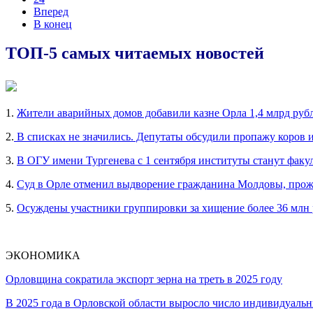
Вперед
В конец
ТОП-5 самых читаемых новостей
1.
Жители аварийных домов добавили казне Орла 1,4 млрд руб
2.
В списках не значились. Депутаты обсудили пропажу коров 
3.
В ОГУ имени Тургенева с 1 сентября институты станут факу
4.
Суд в Орле отменил выдворение гражданина Молдовы, прож
5.
Осуждены участники группировки за хищение более 36 млн
ЭКОНОМИКА
Орловщина сократила экспорт зерна на треть в 2025 году
В 2025 года в Орловской области выросло число индивидуал