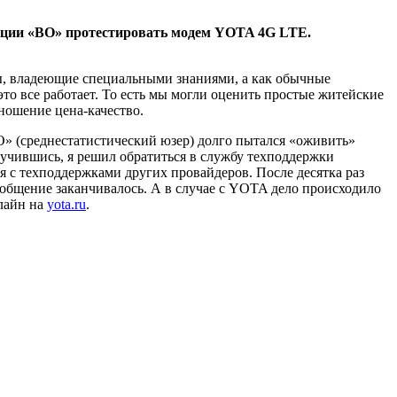
ции «ВО» протестировать модем YOTA 4G LTE.
ты, владеющие специальными знаниями, а как обычные
это все работает. То есть мы могли оценить простые житейские
тношение цена-качество.
» (среднестатистический юзер) долго пытался «оживить»
мучившись, я решил обратиться в службу техподдержки
 с техподдержками других провайдеров. После десятка раз
 общение заканчивалось. А в случае с YOTA дело происходило
-лайн на
yota.ru
.