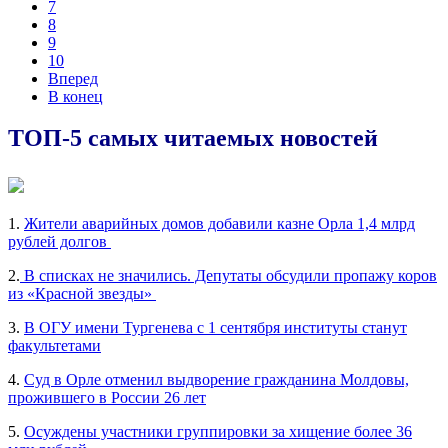
7
8
9
10
Вперед
В конец
ТОП-5 самых читаемых новостей
1.
Жители аварийных домов добавили казне Орла 1,4 млрд
рублей долгов
2.
В списках не значились. Депутаты обсудили пропажу коров
из «Красной звезды»
3.
В ОГУ имени Тургенева с 1 сентября институты станут
факультетами
4.
Суд в Орле отменил выдворение гражданина Молдовы,
прожившего в России 26 лет
5.
Осуждены участники группировки за хищение более 36