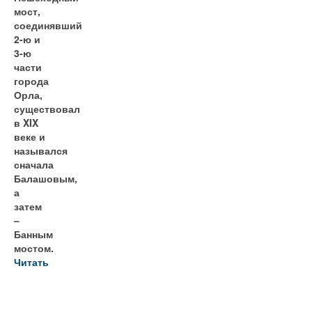
мост,
соединявший
2-ю и
3-ю
части
города
Орла,
существовал
в XIX
веке и
назывался
сначала
Балашовым,
а
затем
–
Банным
мостом.
Читать