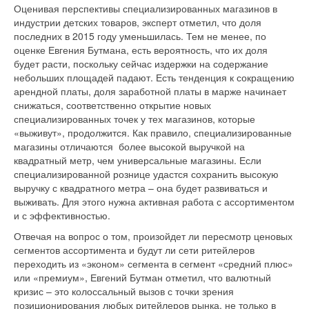
Оценивая перспективы специализированных магазинов в
индустрии детских товаров, эксперт отметил, что доля
последних в 2015 году уменьшилась. Тем не менее, по
оценке Евгения Бутмана, есть вероятность, что их доля
будет расти, поскольку сейчас издержки на содержание
небольших площадей падают. Есть тенденция к сокращению
арендной платы, доля заработной платы в марже начинает
снижаться, соответственно открытие новых
специализированных точек у тех магазинов, которые
«выживут», продолжится. Как правило, специализированные
магазины отличаются более высокой выручкой на
квадратный метр, чем универсальные магазины. Если
специализированной рознице удастся сохранить высокую
выручку с квадратного метра – она будет развиваться и
выживать. Для этого нужна активная работа с ассортиментом
и с эффективностью.
Отвечая на вопрос о том, произойдет ли пересмотр ценовых
сегментов ассортимента и будут ли сети ритейлеров
переходить из «эконом» сегмента в сегмент «средний плюс»
или «премиум», Евгений Бутман отметил, что валютный
кризис – это колоссальный вызов с точки зрения
позиционирования любых ритейлеров рынка, не только в