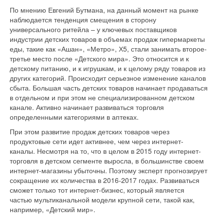
По мнению Евгений Бутмана, на данный момент на рынке
наблюдается тенденция смещения в сторону
универсального ритейла – у ключевых поставщиков
индустрии детских товаров в объемах продаж гипермаркеты
еды, такие как «Ашан», «Метро», Х5, стали занимать второе-
третье место после «Детского мира». Это относится и к
детскому питанию, и к игрушкам, и к целому ряду товаров из
других категорий. Происходит серьезное изменение каналов
сбыта. Большая часть детских товаров начинает продаваться
в отдельном и при этом не специализированном детском
канале. Активно начинает развиваться торговля
определенными категориями в аптеках.
При этом развитие продаж детских товаров через
продуктовые сети идет активнее, чем через интернет-
каналы. Несмотря на то, что в целом в 2015 году интернет-
торговля в детском сегменте выросла, в большинстве своем
интернет-магазины убыточны. Поэтому эксперт прогнозирует
сокращение их количества в 2016-2017 годах. Развиваться
сможет только тот интернет-бизнес, который является
частью мультиканальной модели крупной сети, такой как,
например, «Детский мир».