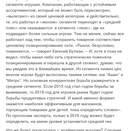
сегменте игрушек. Компании, работающие с устойчивым
ассортиментом, который не может быть пересмотрен,
«вылетают» из своей ценовой категории, и действительно,
те, кто работал в «эконом» сегменте переходят в «средний
плюс» или оказываются в сегменте «люкс», где их
поджидают более сильные игроки. Тем не менее, сейчас все
работают над тем, чтобы сохранить товарное соответствие
ценовому позиционированию сети. «Рынок, безусловно,
поменяется, — говорит Евгений Бутман. – И, хотя я пока не
видел, чтобы какая-либо сеть стратегически поменяла
позиционирование и перешла в другой сегмент, думаю, что
мы увидим это в ближайшее время. Из сегмента низких цен
многие игроки будут вытеснены такими сетями, как “Ашан” и
“Метро”. Но основная конкурентная борьба развернется в
среднем сегменте. Если 2015 год стал годом борьбы за
выживание, то 2016 год для игроков рынка будет годом
борьбы продуктовых стратегий. И какой именно формат
окажется наиболее эффективным для магазинов,
торгующим товарами для детей, пока определить сложно».
По прогнозам эксперта, только в 2016 году можно будет
определить, на каком уровне установится средний чек.
Что же будет происходить с драйверами выручки? Средние