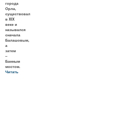
города
Орла,
существовал
в XIX
веке и
назывался
сначала
Балашовым,
а
затем
–
Банным
мостом.
Читать