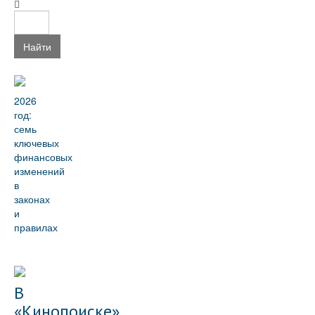
Найти
2026
год:
семь
ключевых
финансовых
изменений
в
законах
и
правилах
В
«Кинопоиске»