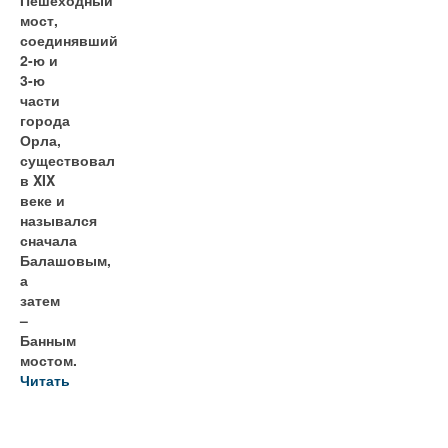
мост,
соединявший
2-ю и
3-ю
части
города
Орла,
существовал
в XIX
веке и
назывался
сначала
Балашовым,
а
затем
–
Банным
мостом.
Читать