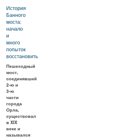
История
Банного
моста:
начало
и
много
попыток
восстановить
Пешеходный
мост,
соединявший
2-ю и
3-ю
части
города
Орла,
существовал
в XIX
веке и
назывался