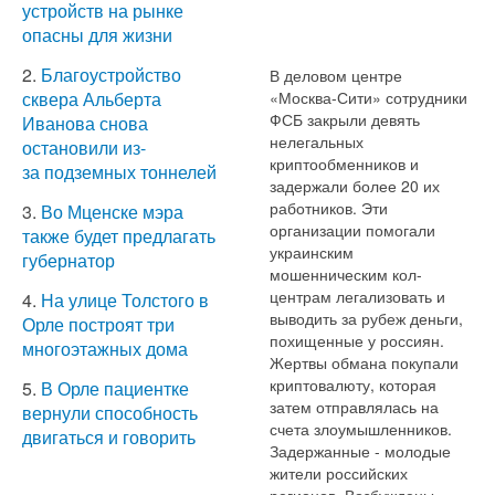
устройств на рынке
опасны для жизни
2.
Благоустройство
В деловом центре
«Москва-Сити» сотрудники
сквера Альберта
ФСБ закрыли девять
Иванова снова
нелегальных
остановили из-
криптообменников и
за подземных тоннелей
задержали более 20 их
работников. Эти
3.
Во Мценске мэра
организации помогали
также будет предлагать
украинским
губернатор
мошенническим кол-
центрам легализовать и
4.
На улице Толстого в
выводить за рубеж деньги,
Орле построят три
похищенные у россиян.
многоэтажных дома
Жертвы обмана покупали
криптовалюту, которая
5.
В Орле пациентке
затем отправлялась на
вернули способность
счета злоумышленников.
двигаться и говорить
Задержанные - молодые
жители российских
регионов. Возбуждены