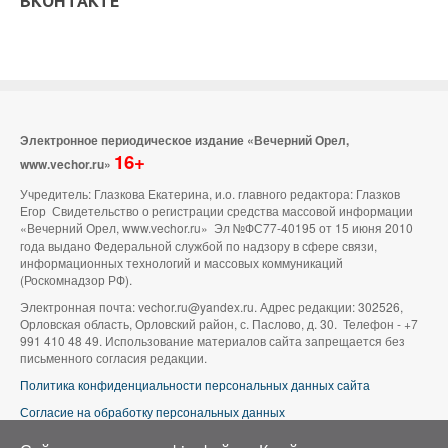
ВКОНТАКТЕ
Электронное периодическое издание «Вечерний Орел,
16+
www.vechor.ru»
Учредитель: Глазкова Екатерина, и.о. главного редактора: Глазков
Егор Свидетельство о регистрации средства массовой информации
«Вечерний Орел, www.vechor.ru»
Эл №ФС77-40195 от 15 июня 2010
года выдано Федеральной службой по надзору в сфере связи,
информационных технологий и массовых коммуникаций
(Роскомнадзор РФ).
Электронная почта: vechor.ru@yandex.ru. Адрес редакции: 302526,
Орловская область, Орловский район, с. Паслово, д. 30. Телефон - +7
991 410 48 49. Использование материалов сайта запрещается без
письменного согласия редакции.
Политика конфиденциальности персональных данных сайта
Согласие на обработку персональных данных
В оформлении сайта используется фото группы ВК «Беспилотники |