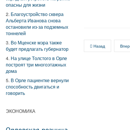
опасны для жизни
2.
Благоустройство сквера
Альберта Иванова снова
остановили из-за подземных
тоннелей
3.
Во Мценске мэра также
Назад
Впер
будет предлагать губернатор
4.
На улице Толстого в Орле
построят три многоэтажных
дома
5.
В Орле пациентке вернули
способность двигаться и
говорить
ЭКОНОМИКА
Орловская розница