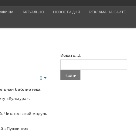
АФИША
АКТУАЛЬНО
НОВОСТИ ДНЯ
РЕКЛАМА НА САЙТЕ
Искать...
Найти
Empty
ельная библиотека.
ту «Культура».
й. Читательский модуль
ой «Пушкинки».