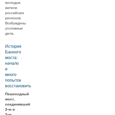
молодые
жители
российских
регионов.
Возбуждены
уголовные
дела.
История
Банного
моста:
начало
и
много
попыток
восстановить
Пешеходный
мост,
соединявший
2-ю и
3-ю