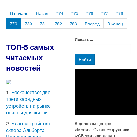
В начало
Назад
774
775
776
777
778
779
780
781
782
783
Вперед
В конец
Искать...
ТОП-5 самых
читаемых
Найти
новостей
1.
Роскачество: две
трети зарядных
устройств на рынке
опасны для жизни
2.
Благоустройство
В деловом центре
«Москва-Сити» сотрудники
сквера Альберта
ФСБ закрыли девять
Иванова снова