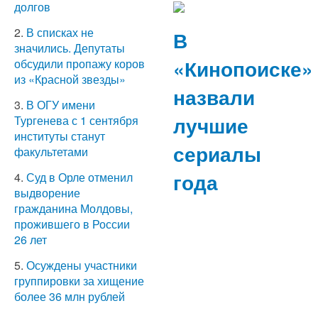
долгов
2.
В списках не
В
значились. Депутаты
«Кинопоиске»
обсудили пропажу коров
из «Красной звезды»
назвали
3.
В ОГУ имени
лучшие
Тургенева с 1 сентября
институты станут
сериалы
факультетами
года
4.
Суд в Орле отменил
выдворение
гражданина Молдовы,
прожившего в России
26 лет
5.
Осуждены участники
группировки за хищение
более 36 млн рублей