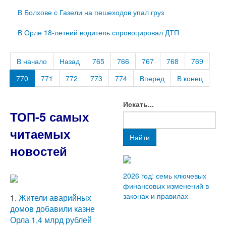
В Болхове с Газели на пешеходов упал груз
В Орле 18-летний водитель спровоцировал ДТП
В начало
Назад
765
766
767
768
769
770
771
772
773
774
Вперед
В конец
Искать...
ТОП-5 самых
читаемых
Найти
новостей
2026 год: семь ключевых
финансовых изменений в
законах и правилах
1.
Жители аварийных
домов добавили казне
Орла 1,4 млрд рублей